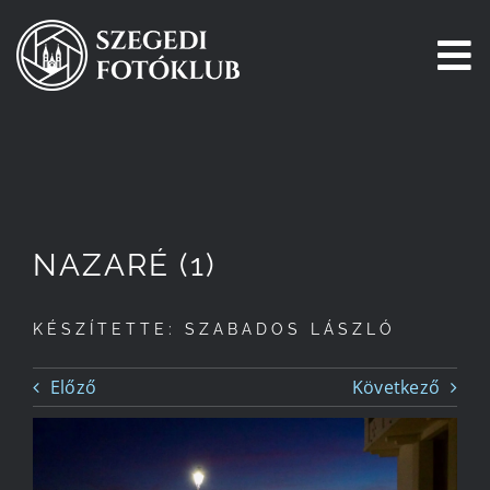
Kihagyás
To
Na
Főoldal
Galéria
NAZARÉ (1)
Pályázatok
KÉSZÍTETTE: SZABADOS LÁSZLÓ
Tagjaink
Előző
Következő
Csatlakozz!
Történetünk