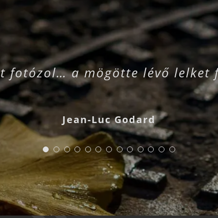
t fotózol… a mögötte lévő lelket 
Jean-Luc Godard