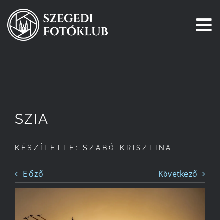
Kihagyás
To
Na
Főoldal
Galéria
SZIA
Pályázatok
KÉSZÍTETTE: SZABÓ KRISZTINA
Tagjaink
Előző
Következő
Csatlakozz!
Történetünk