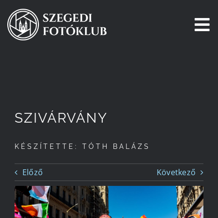
Kihagyás
To
Na
Főoldal
Galéria
SZIVÁRVÁNY
Pályázatok
KÉSZÍTETTE: TÓTH BALÁZS
Tagjaink
Előző
Következő
Csatlakozz!
Történetünk