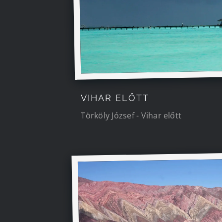
VIHAR ELŐTT
Törköly József - Vihar előtt