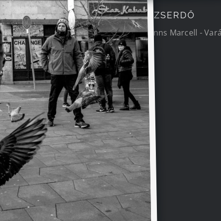
VARÁZSERDŐ
Dormanns Marcell - Var