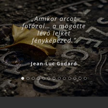
„Amikor arcot
fotózol… a mögötte
lévő lelket
fényképezed.”
Jean-Luc Godard