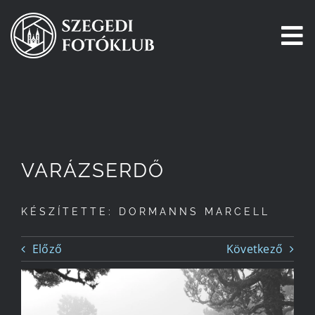
Kihagyás
To
Na
Főoldal
Galéria
VARÁZSERDŐ
Pályázatok
KÉSZÍTETTE: DORMANNS MARCELL
Tagjaink
Előző
Következő
Csatlakozz!
Történetünk