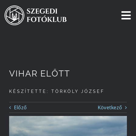
Kihagyás
To
Na
Főoldal
Galéria
VIHAR ELŐTT
Pályázatok
KÉSZÍTETTE: TÖRKÖLY JÓZSEF
Tagjaink
Előző
Következő
Csatlakozz!
Történetünk